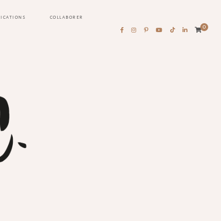
LICATIONS
COLLABORER
0