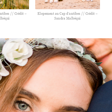
tibes // Crédit –
Elopement au Cap d’antibes // Crédit –
lbéqui
Sandra Malbéqui