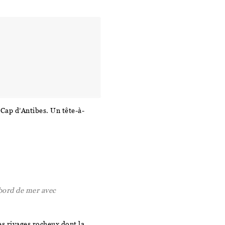
 Cap d’Antibes. Un tête-à-
ord de mer avec
es rivages rocheux dont la