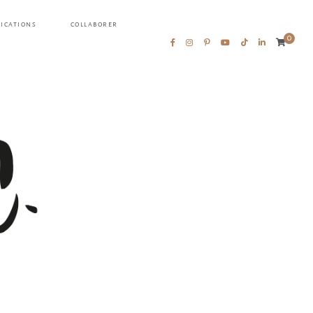
LICATIONS
COLLABORER
0