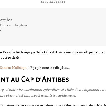
22 JUILLET 2020
'Antibes
tique sur la plage
es
e l’eau, la belle équipe de la Côte d’Azur a imaginé un elopement au
que à souhait.
Sandra Malbéqui
, l’équipe nous en dit plus…
nt au Cap d’Antibes
rge d’endroits absolument splendides et l’idée d’un
elopement en b
e chic » s’est imposée à nous très rapidement.
rfait pour notre projet : une crique, des herbes sauvages, du sable, l