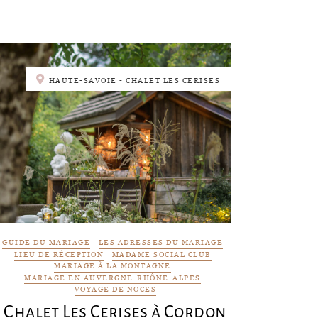
HAUTE-SAVOIE - CHALET LES CERISES
GUIDE DU MARIAGE
LES ADRESSES DU MARIAGE
LIEU DE RÉCEPTION
MADAME SOCIAL CLUB
MARIAGE À LA MONTAGNE
MARIAGE EN AUVERGNE-RHÔNE-ALPES
VOYAGE DE NOCES
Chalet Les Cerises à Cordon