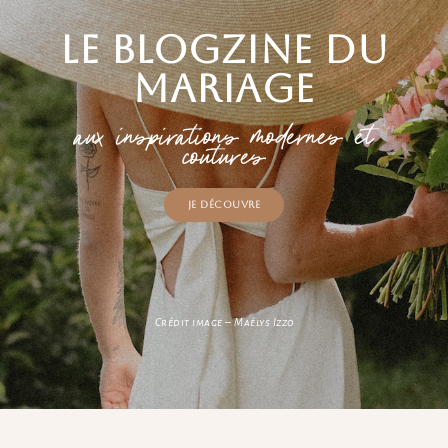
Le blogzine du
mariage
aux inspirations modernes et
coutures
Je découvre
Crédit image – Maélys Izzo