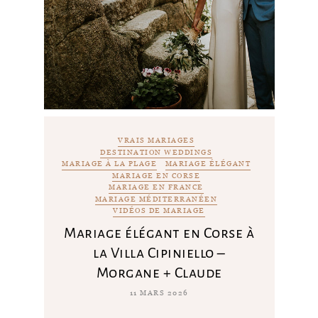
VRAIS MARIAGES
DESTINATION WEDDINGS
MARIAGE À LA PLAGE
MARIAGE ÉLÉGANT
MARIAGE EN CORSE
MARIAGE EN FRANCE
MARIAGE MÉDITERRANÉEN
VIDÉOS DE MARIAGE
Mariage élégant en Corse à
la Villa Cipiniello –
Morgane + Claude
11 MARS 2026