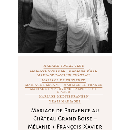
MADAME SOCIAL CLUB
MARIAGE COUTURE
MARIAGE D'ÉTÉ
MARIAGE DANS UN CHÂTEAU
MARIAGE DE PROVENCE
MARIAGE ÉLÉGANT
MARIAGE EN FRANCE
MARIAGE EN PROVENCE-ALPES-CÔTE
D'AZUR
MARIAGE MÉDITERRANÉEN
VRAIS MARIAGES
Mariage de Provence au
Château Grand Boise –
Mélanie + François-Xavier