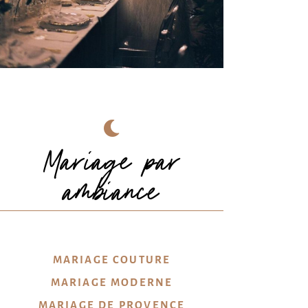
© 𝑲𝑨𝑻𝑰𝑬 𝑱𝑼𝑳𝑰𝑨™
Mariage par
ambiance
MARIAGE COUTURE
MARIAGE MODERNE
MARIAGE DE PROVENCE