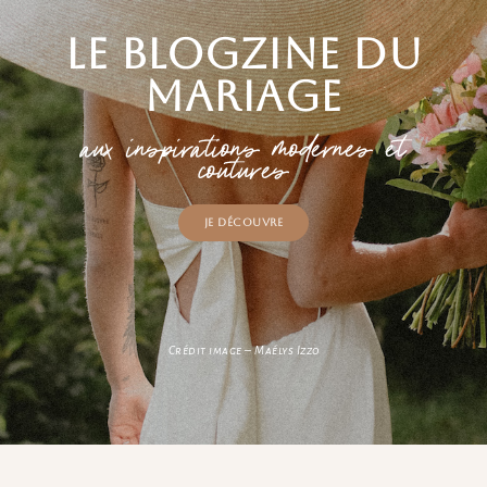
Le blogzine du
mariage
aux inspirations modernes et
coutures
Je découvre
Crédit image – Maélys Izzo