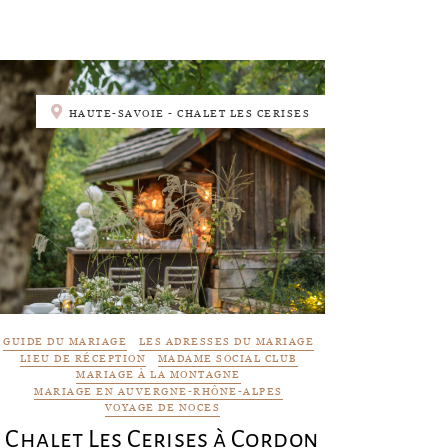
HAUTE-SAVOIE - CHALET LES CERISES
GUIDE DU MARIAGE
LES ADRESSES DU MARIAGE
LIEU DE RÉCEPTION
MADAME SOCIAL CLUB
MARIAGE À LA MONTAGNE
MARIAGE EN AUVERGNE-RHÔNE-ALPES
VOYAGE DE NOCES
Chalet Les Cerises à Cordon