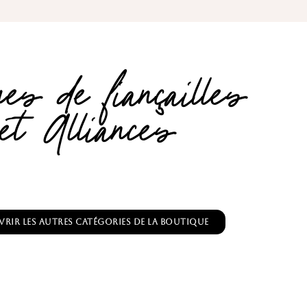
es de fiançailles
et Alliances
rir les autres catégories de la boutique