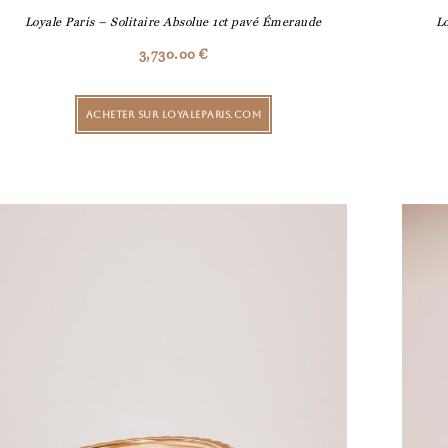
Loyale Paris – Solitaire Absolue 1ct pavé Émeraude
L
3,730.00
€
ACHETER SUR LOYALEPARIS.COM