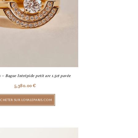
s – Bague Intrépide petit arc 1.5ct pavée
5,380.00
€
CHETER SUR LOYALEPARIS.COM