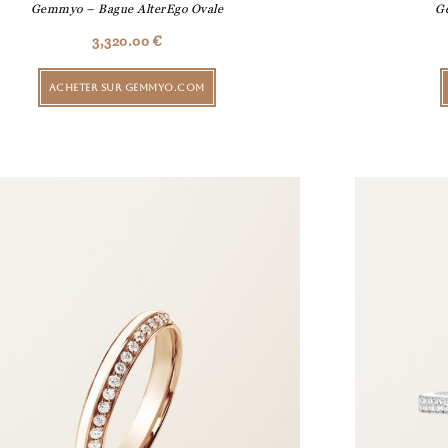
Gemmyo – Bague AlterEgo Ovale
G
3,320.00
€
ACHETER SUR GEMMYO.COM