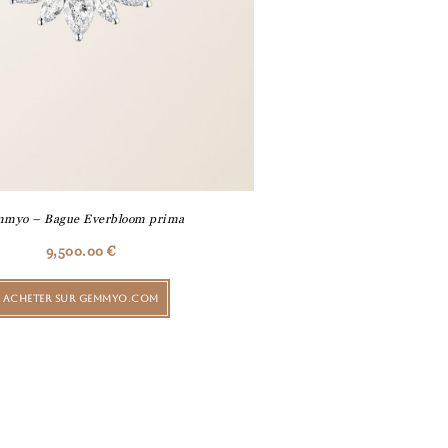
myo – Bague Everbloom prima
9,500.00
€
ACHETER SUR GEMMYO.COM