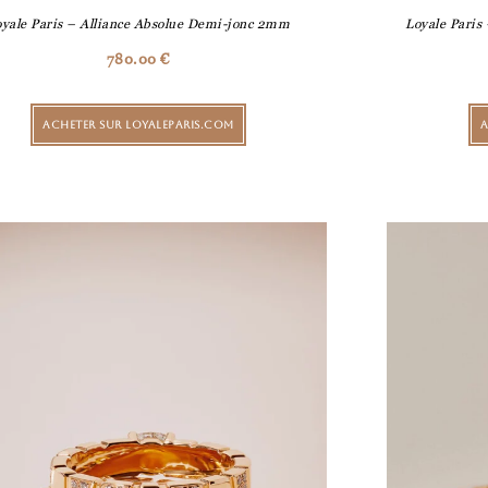
oyale Paris – Alliance Absolue Demi-jonc 2mm
Loyale Paris
780.00
€
ACHETER SUR LOYALEPARIS.COM
A