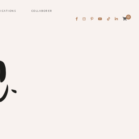
LICATIONS
COLLABORER
0