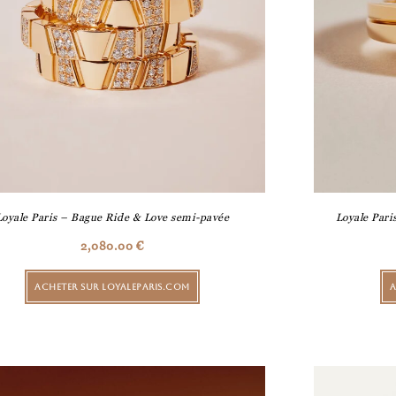
Loyale Paris – Bague Ride & Love semi-pavée
Loyale Pari
2,080.00
€
ACHETER SUR LOYALEPARIS.COM
A