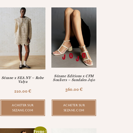
Sézane Editions x CFM
Sézane x SEA NY – Robe
Souliers – Sandales Jojo
Valya
360.00
€
210.00
€
ACHETER SUR
ACHETER SUR
SEZANE.COM
SEZANE.COM
Promo !