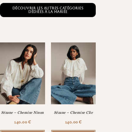
Découvrir les autres catégories
dédiées à la mariée
Sézane – Chemise Ninon
Sézane – Chemise Clie
140.00
€
140.00
€