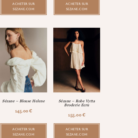
ACHETER SUR
ACHETER SUR
SEZANE.COM
SEZANE.COM
Sézane – Blouse Helene
Sézane – Robe Vytta
Broderie Ecru
145.00
€
155.00
€
ACHETER SUR
ACHETER SUR
SEZANE.COM
SEZANE.COM