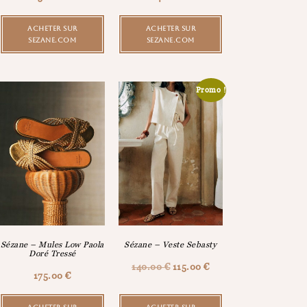
ACHETER SUR
ACHETER SUR
SEZANE.COM
SEZANE.COM
Promo !
Sézane – Mules Low Paola
Sézane – Veste Sebasty
Doré Tressé
140.00
€
115.00
€
175.00
€