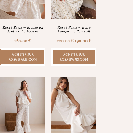
Rosaé Paris – Blouse en
Rosaé Paris – Robe
dentelle Le Louane
Longue Le Perrault
160.00
€
220.00
€
190.00
€
ACHETER SUR
ACHETER SUR
ROSAEPARIS.COM
ROSAEPARIS.COM