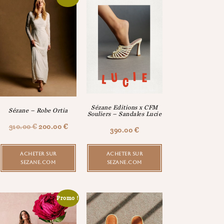
Sézane Editions x CFM
Sézane – Robe Ortia
Souliers – Sandales Lucie
310.00
€
200.00
€
390.00
€
ACHETER SUR
ACHETER SUR
SEZANE.COM
SEZANE.COM
Promo !