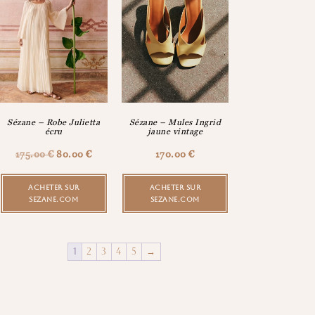
Sézane – Robe Julietta
Sézane – Mules Ingrid
écru
jaune vintage
175.00
€
80.00
€
170.00
€
ACHETER SUR
ACHETER SUR
SEZANE.COM
SEZANE.COM
1
2
3
4
5
→