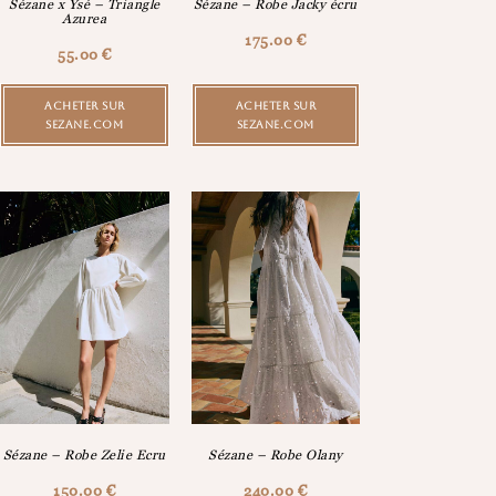
Sézane x Ysé – Triangle
Sézane – Robe Jacky écru
Azurea
175.00
€
55.00
€
ACHETER SUR
ACHETER SUR
SEZANE.COM
SEZANE.COM
Sézane – Robe Zelie Ecru
Sézane – Robe Olany
150.00
€
240.00
€