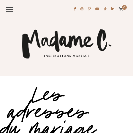
0
Les
adresses
du mariage