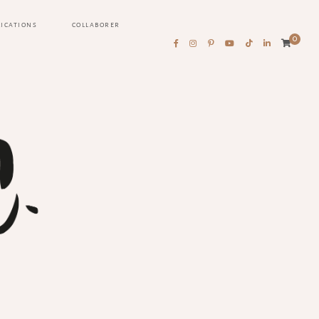
LICATIONS
COLLABORER
0