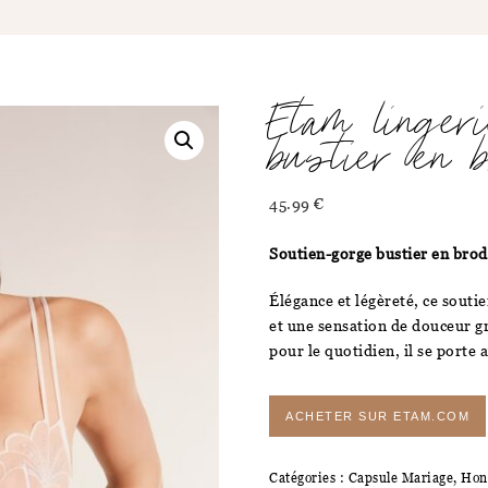
Etam linger
bustier en b
45.99
€
Soutien-gorge bustier en brod
Élégance et légèreté, ce souti
et une sensation de douceur gr
pour le quotidien, il se porte 
ACHETER SUR ETAM.COM
Catégories :
Capsule Mariage
,
Hon