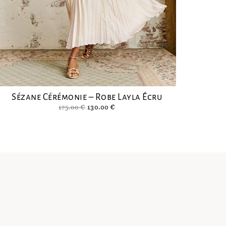
Sézane Cérémonie – Robe Layla Écru
Le
Le
175.00
€
130.00
€
prix
prix
initial
actuel
était :
est :
175.00 €.
130.00 €.