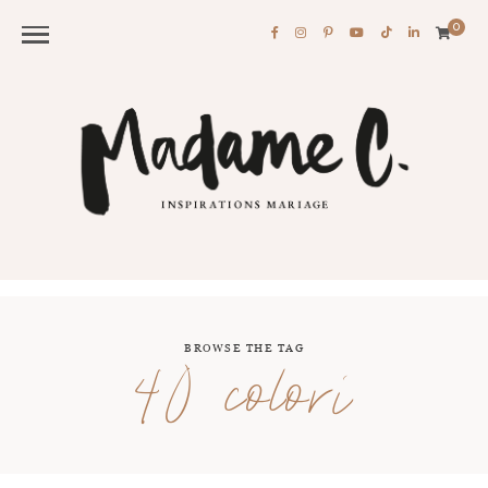
0
BROWSE THE TAG
40 colori