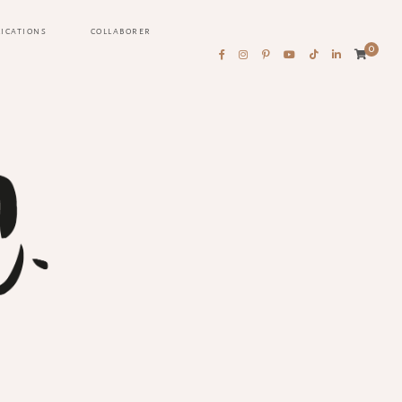
LICATIONS
COLLABORER
0