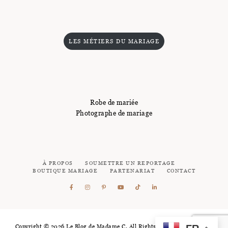
LES MÉTIERS DU MARIAGE
Robe de mariée
Photographe de mariage
À PROPOS
SOUMETTRE UN REPORTAGE
BOUTIQUE MARIAGE
PARTENARIAT
CONTACT
Copyright © 2026 Le Blog de Madame C. All Rights Reserved - Logotype