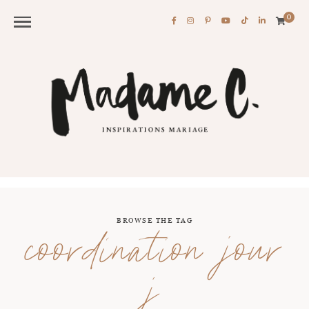
0
BROWSE THE TAG
coordination jour
j