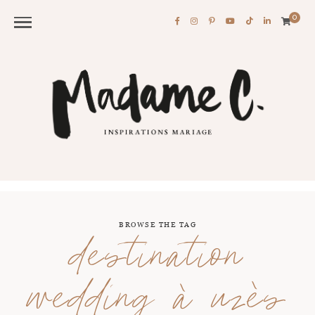
0
BROWSE THE TAG
destination
wedding à uzès