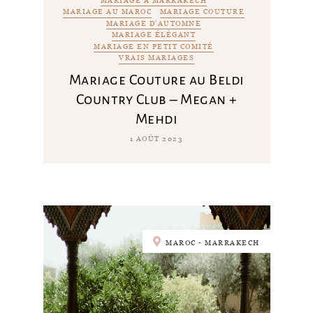
MARIAGE À MARRAKECH
MARIAGE AU MAROC
MARIAGE COUTURE
MARIAGE D'AUTOMNE
MARIAGE ÉLÉGANT
MARIAGE EN PETIT COMITÉ
VRAIS MARIAGES
Mariage Couture au Beldi
Country Club – Megan +
Mehdi
1 AOÛT 2023
MAROC - MARRAKECH