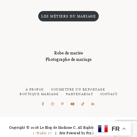
LES MÉTIERS DU MARIAGE
Robe de mariée
Photographe de mariage
À PROPOS
SOUMETTRE UN REPORTAGE
BOUTIQUE MARIAGE
PARTENARIAT
CONTACT
FR
Copyright © 2026 Le Blog de Madame C. All Rights Reserved - Logotype
:
Studio 27
Site Powered by
Pix & Hue.