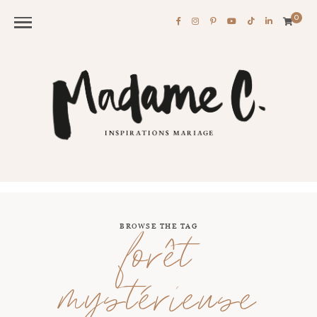
0
BROWSE THE TAG
forêt
mystérieuse