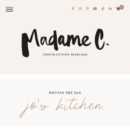
0
BROWSE THE TAG
jo’s kitchen