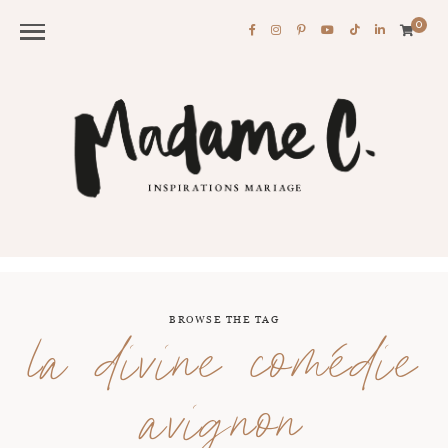
0
BROWSE THE TAG
la divine comédie
avignon