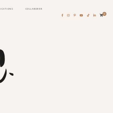
LICATIONS
COLLABORER
0