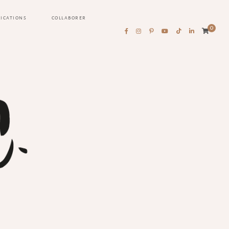
LICATIONS
COLLABORER
0