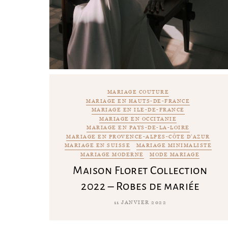
MARIAGE COUTURE
MARIAGE EN HAUTS-DE-FRANCE
MARIAGE EN ILE-DE-FRANCE
MARIAGE EN OCCITANIE
MARIAGE EN PAYS-DE-LA-LOIRE
MARIAGE EN PROVENCE-ALPES-CÔTE D'AZUR
MARIAGE EN SUISSE
MARIAGE MINIMALISTE
MARIAGE MODERNE
MODE MARIAGE
Maison Floret Collection
2022 – Robes de mariée
11 JANVIER 2022