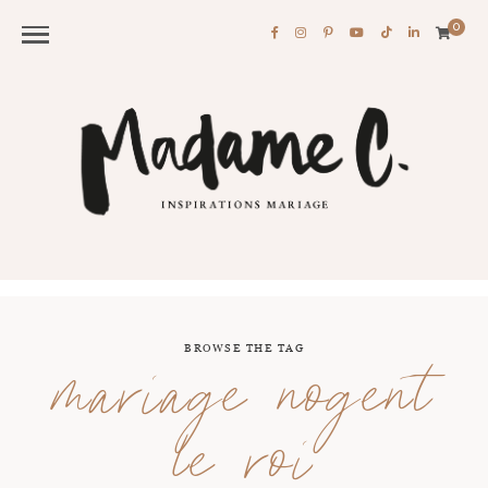
0
BROWSE THE TAG
mariage nogent
le roi