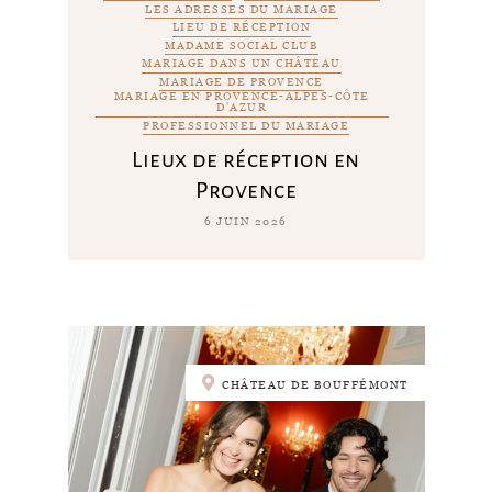
LES ADRESSES DU MARIAGE
LIEU DE RÉCEPTION
MADAME SOCIAL CLUB
MARIAGE DANS UN CHÂTEAU
MARIAGE DE PROVENCE
MARIAGE EN PROVENCE-ALPES-CÔTE
D'AZUR
PROFESSIONNEL DU MARIAGE
Lieux de réception en
Provence
6 JUIN 2026
CHÂTEAU DE BOUFFÉMONT