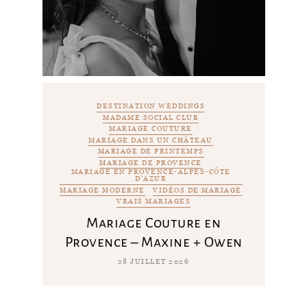
DESTINATION WEDDINGS
MADAME SOCIAL CLUB
MARIAGE COUTURE
MARIAGE DANS UN CHÂTEAU
MARIAGE DE PRINTEMPS
MARIAGE DE PROVENCE
MARIAGE EN PROVENCE-ALPES-CÔTE
D'AZUR
MARIAGE MODERNE
VIDÉOS DE MARIAGE
VRAIS MARIAGES
Mariage Couture en
Provence – Maxine + Owen
28 JUILLET 2026