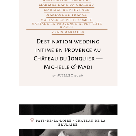
MARIAGE DANS UN CHÂTEAU
MARIAGE DE PROVENCE
MARIAGE EN FRANCE
MARIAGE EN PETIT COMITÉ
MARIAGE EN PROVENCE-ALPES-CÔTE
D'AZUR
VRAIS MARIAGES
Destination wedding
intime en Provence au
Château du Jonquier —
Michelle & Madi
17 JUILLET 2026
PAYS-DE-LA-LOIRE - CHÂTEAU DE LA
BRÛLAIRE