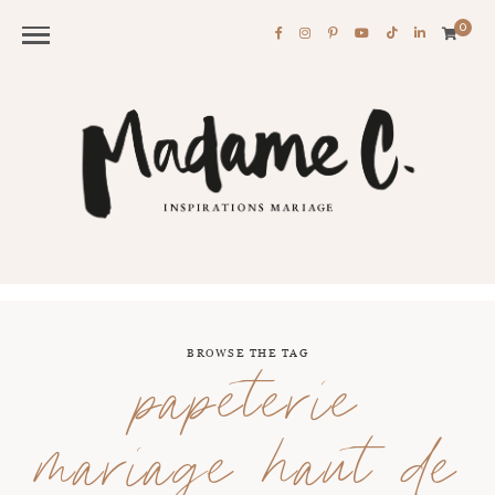
0
BROWSE THE TAG
papeterie
mariage haut de