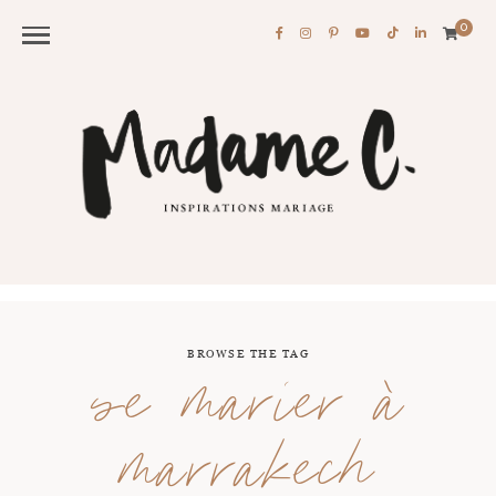
0
BROWSE THE TAG
se marier à
marrakech