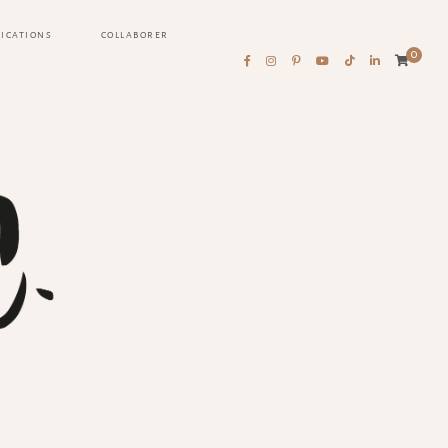
LICATIONS
COLLABORER
0