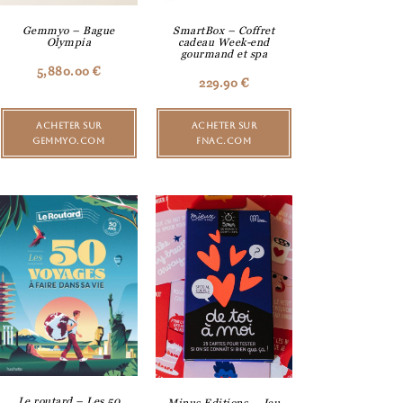
Gemmyo – Bague
SmartBox – Coffret
Olympia
cadeau Week-end
gourmand et spa
5,880.00
€
229.90
€
ACHETER SUR
ACHETER SUR
GEMMYO.COM
FNAC.COM
Le routard – Les 50
Minus Editions – Jeu