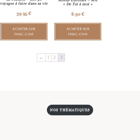
voyages à faire dans sa vie
« De Toi à moi »
39.95
€
8.90
€
ACHETER SUR
ACHETER SUR
FNAC.COM
FNAC.COM
←
1
2
3
NOS THÉMATIQUES