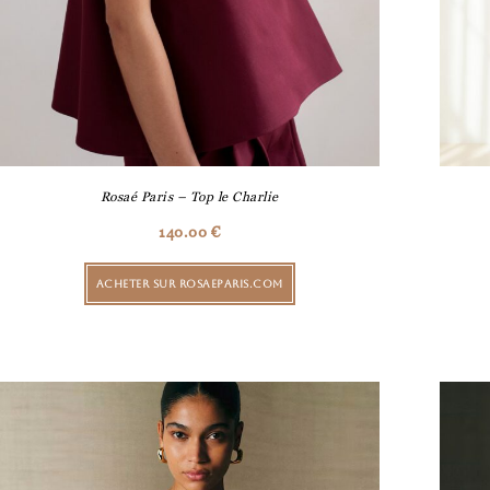
Rosaé Paris – Top le Charlie
140.00
€
ACHETER SUR ROSAEPARIS.COM