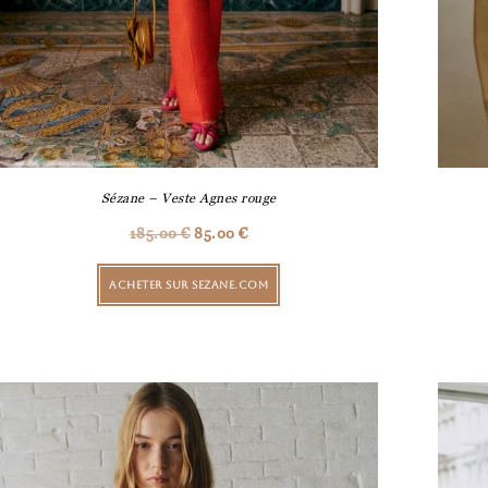
Sézane – Veste Agnes rouge
185.00
€
85.00
€
ACHETER SUR SEZANE.COM