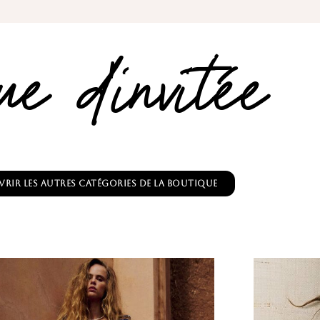
ue d'invitée
rir les autres catégories de la boutique