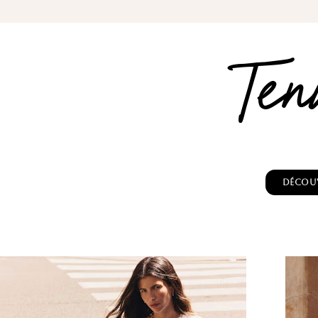
Ten
Découv