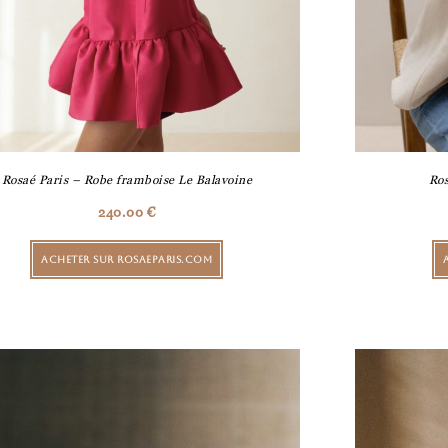
Rosaé Paris – Robe framboise Le Balavoine
Ros
240.00
€
ACHETER SUR ROSAEPARIS.COM