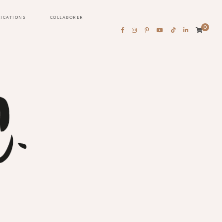
LICATIONS
COLLABORER
0