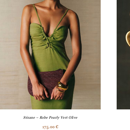
Sézane – Robe Pearly Vert Olive
175.00
€