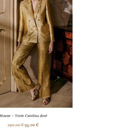
Sézane – Veste Catelina doré
190.00
€
95.00
€