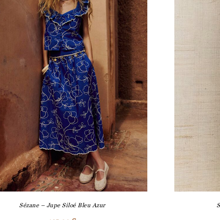
Sézane – Jupe Siloé Bleu Azur
S