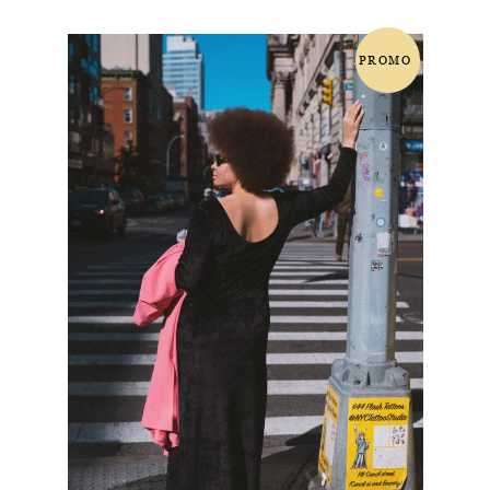
initial
actuel
était :
est :
PROMO
180.00 €.
90.00 €.
!