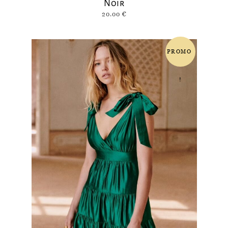
Noir
20.00
€
PROMO
!