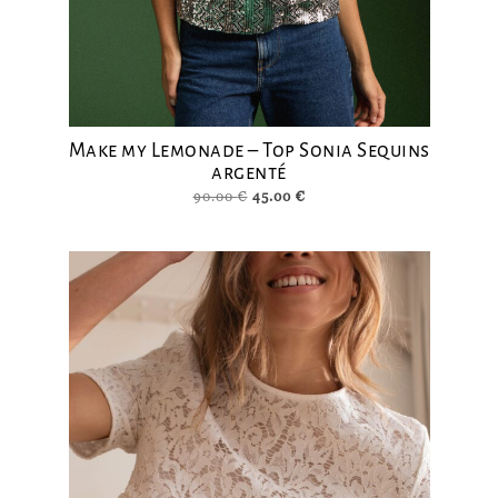
Make my Lemonade – Top Sonia Sequins
argenté
Le
Le
90.00
€
45.00
€
prix
prix
initial
actuel
était :
est :
90.00 €.
45.00 €.