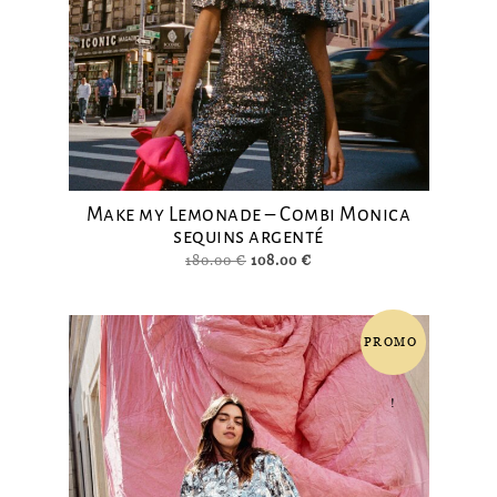
Make my Lemonade – Combi Monica
sequins argenté
Le
Le
180.00
€
108.00
€
prix
prix
initial
actuel
était :
est :
PROMO
180.00 €.
108.00 €.
!