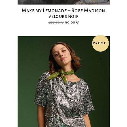
Make my Lemonade – Robe Madison
velours noir
Le
Le
150.00
€
90.00
€
prix
prix
initial
actuel
était :
est :
PROMO
150.00 €.
90.00 €.
!