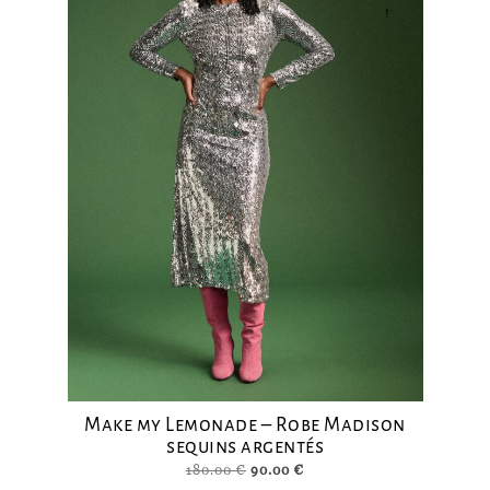
!
Make my Lemonade – Robe Madison
sequins argentés
Le
Le
180.00
€
90.00
€
prix
prix