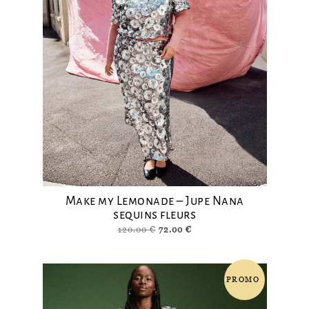
Make my Lemonade – Jupe Nana
sequins fleurs
Le
Le
120.00
€
72.00
€
prix
prix
initial
actuel
était :
est :
PROMO
120.00 €.
72.00 €.