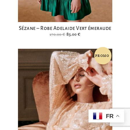
Sézane – Robe Adelaide Vert émeraude
Le
Le
170.00
€
85.00
€
prix
prix
initial
actuel
était :
est :
PROMO
170.00 €.
85.00 €.
!
FR