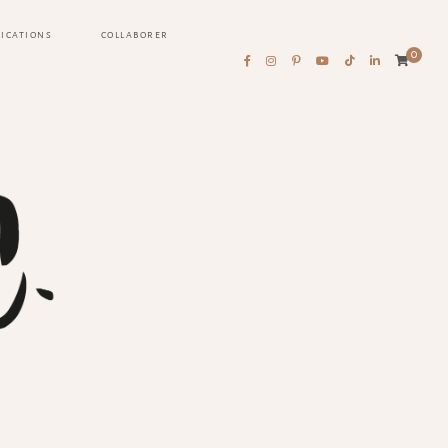
LICATIONS
COLLABORER
0