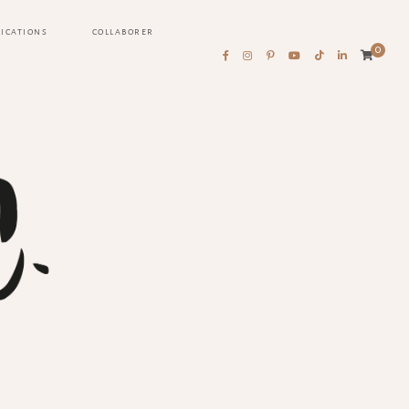
LICATIONS
COLLABORER
0