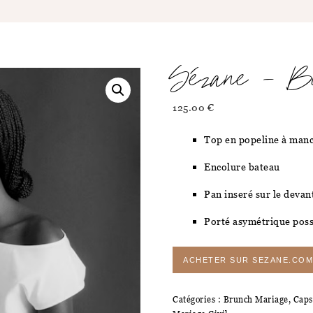
Sézane – B
125.00
€
Top en popeline à manc
Encolure bateau
Pan inseré sur le devant
Porté asymétrique poss
ACHETER SUR SEZANE.COM
Catégories :
Brunch Mariage
,
Caps