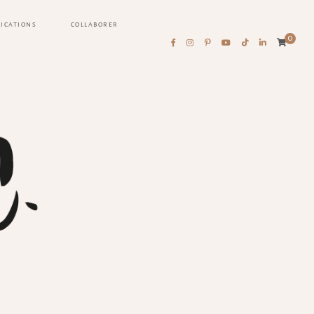
LICATIONS
COLLABORER
0