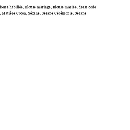
louse habillée
,
Blouse mariage
,
Blouse mariée
,
dress code
,
Matière Coton
,
Sézane
,
Sézane Cérémonie
,
Sézane