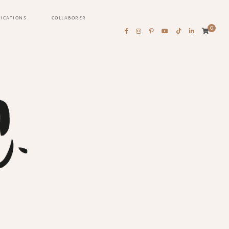
LICATIONS
COLLABORER
0