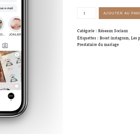
quantité
AJOUTER AU PAN
de
Boost
Catégorie :
Réseaux Sociaux
Instagram
Étiquettes :
Boost instagram
,
Les 
pour
Prestataire du mariage
7
jours