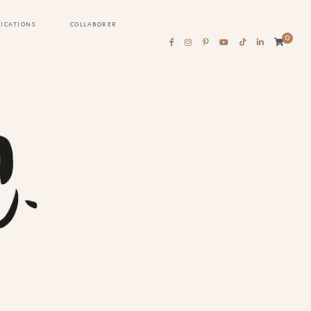
LICATIONS
COLLABORER
0