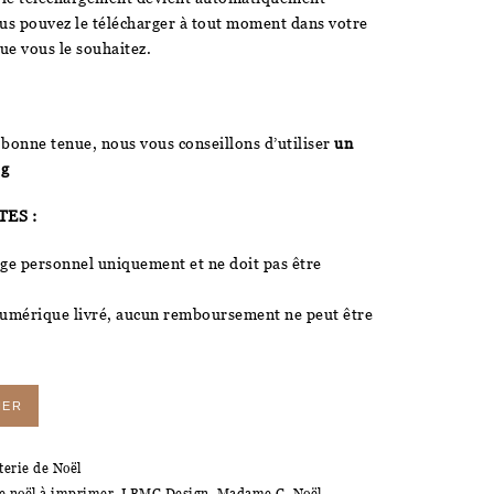
ous pouvez le télécharger à tout moment dans votre
que vous le souhaitez.
 bonne tenue, nous vous conseillons d’utiliser
un
 g
ES :
sage personnel uniquement et ne doit pas être
numérique livré, aucun remboursement ne peut être
IER
terie de Noël
e noël à imprimer
,
LBMC Design
,
Madame C
,
Noël
,