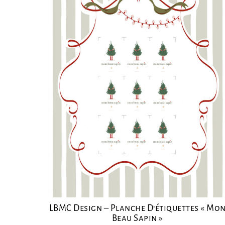
LBMC Design – Planche D’étiquettes « Mo
Beau Sapin »