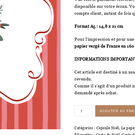
disponible sur votre écran. V
compte client, autant de fois 
Format A5 : 14,8 x 21 cm
Pour l’impression et pour une
papier vergé de France en 160
INFORMATIONS IMPORTANT
Cet article est destiné à un u
revendu.
Comme il s’agit d’un produit 
demandé après achat.
quantité
AJOUTER AU PAN
de
LBMC
Catégories :
Capsule Noël
,
La pape
Design
Étiquettes :
Carte de Noël
,
Carte d