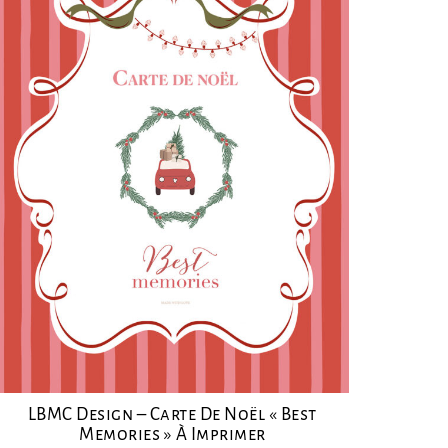
LBMC Design – Carte De Noël « Best
Memories » À Imprimer