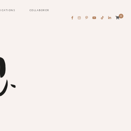
LICATIONS
COLLABORER
0