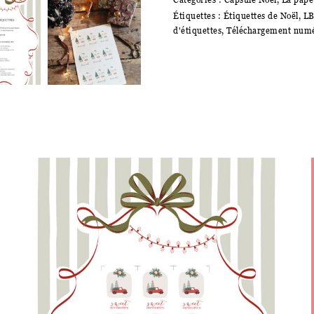
Design
Étiquettes :
Étiquettes de Noël
,
LB
-
d'étiquettes
,
Téléchargement num
Planche
d'étiquettes
"Au
coin
du
feu"