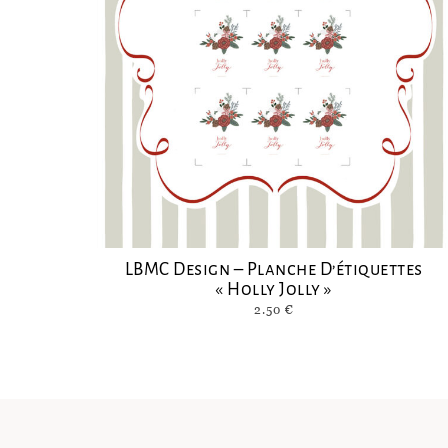
LBMC Design – Planche D’étiquettes
« Holly Jolly »
2.50
€