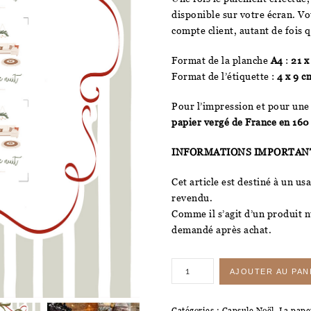
disponible sur votre écran. V
compte client, autant de fois 
Format de la planche
A4
:
21 x
Format de l’étiquette :
4 x 9 c
Pour l’impression et pour une
papier vergé de France en 160
INFORMATIONS IMPORTANT
Cet article est destiné à un u
revendu.
Comme il s’agit d’un produit 
demandé après achat.
quantité
AJOUTER AU PAN
de
LBMC
Catégories :
Capsule Noël
,
La pape