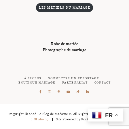
LES MÉTIERS DU MARIAGE
Robe de mariée
Photographe de mariage
À PROPOS
SOUMETTRE UN REPORTAGE
BOUTIQUE MARIAGE
PARTENARIAT
CONTACT
FR
Copyright © 2026 Le Blog de Madame C. All Rights Reserved - Logotype
:
Studio 27
Site Powered by
Pix & Hue.