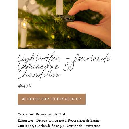
Lights4fun – Guirlande
Lumineuse 50
Chandelles
46.49
€
ACHETER SUR LIGHTS4FUN.FR
Catégorie :
Décoration de Noël
Étiquettes :
Décoration de noël
,
Décoration de Sapin
,
Guirlande
,
Guirlande de Sapin
,
Guirlande Lumineuse