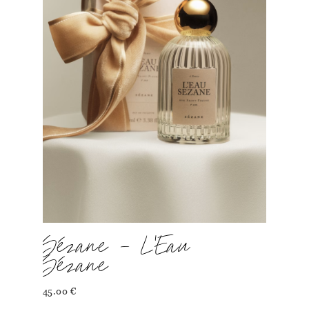
Sézane – L’Eau
Sézane
45.00
€