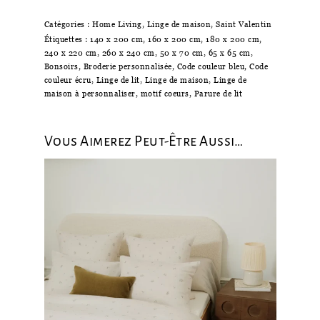
Catégories :
Home Living
,
Linge de maison
,
Saint Valentin
Étiquettes :
140 x 200 cm
,
160 x 200 cm
,
180 x 200 cm
,
240 x 220 cm
,
260 x 240 cm
,
50 x 70 cm
,
65 x 65 cm
,
Bonsoirs
,
Broderie personnalisée
,
Code couleur bleu
,
Code
couleur écru
,
Linge de lit
,
Linge de maison
,
Linge de
maison à personnaliser
,
motif coeurs
,
Parure de lit
Vous Aimerez Peut-Être Aussi…