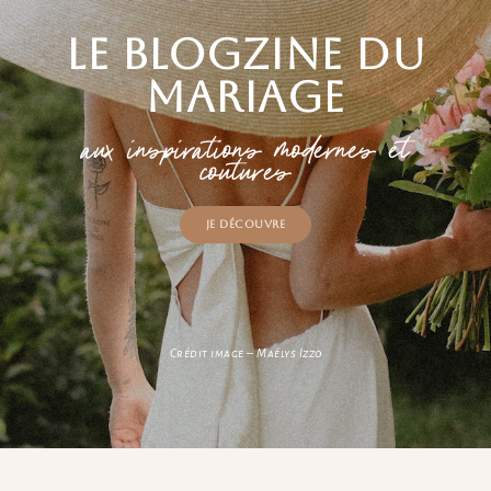
Le blogzine du
mariage
aux inspirations modernes et
coutures
Je découvre
Crédit image – Maélys Izzo