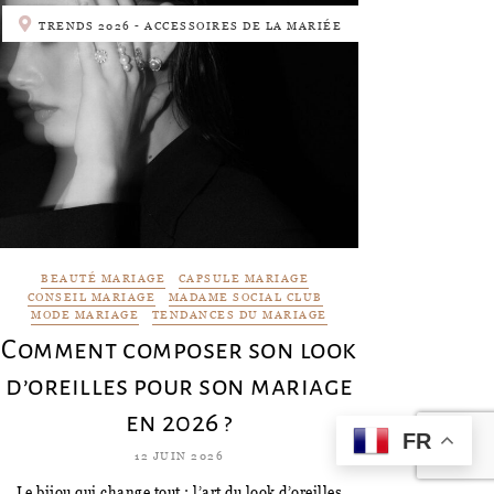
TRENDS 2026 - ACCESSOIRES DE LA MARIÉE
BEAUTÉ MARIAGE
CAPSULE MARIAGE
CONSEIL MARIAGE
MADAME SOCIAL CLUB
MODE MARIAGE
TENDANCES DU MARIAGE
Comment composer son look
d’oreilles pour son mariage
en 2026 ?
FR
12 JUIN 2026
Le bijou qui change tout : l’art du look d’oreilles