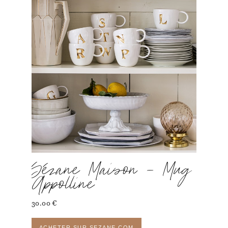
Sézane Maison – Mug
Appolline
30.00
€
ACHETER SUR SEZANE.COM