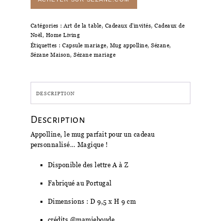
Catégories :
Art de la table
,
Cadeaux d'invités
,
Cadeaux de
Noël
,
Home Living
Étiquettes :
Capsule mariage
,
Mug appolline
,
Sézane
,
Sézane Maison
,
Sézane mariage
DESCRIPTION
Description
Appolline, le mug parfait pour un cadeau
personnalisé… Magique !
Disponible des lettre A à Z
Fabriqué au Portugal
Dimensions : D 9,5 x H 9 cm
crédits @mamieboude