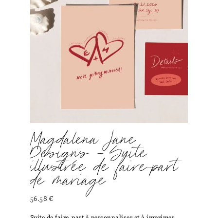
Magdalena Jane
Designs – Suite
illustrée de faire-part
de mariage
56.58
€
Suite de faire-part à personnaliser et à imprimer