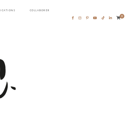
LICATIONS
COLLABORER
0