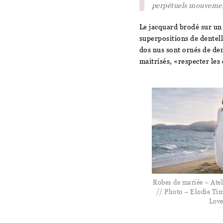
perpétuels mouveme
Le jacquard brodé sur un 
superpositions de dentelle
dos nus sont ornés de den
maitrisés, «respecter les
Robes de mariée – Ate
// Photo – Elodie T
Lov