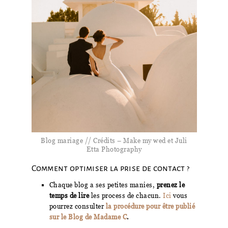
Blog mariage // Crédits – Make my wed et Juli
Etta Photography
Comment optimiser la prise de contact ?
Chaque blog a ses petites manies,
prenez le
temps de lire
les process de chacun.
Ici
vous
pourrez consulter
la procédure pour être publié
sur le Blog de Madame C
.