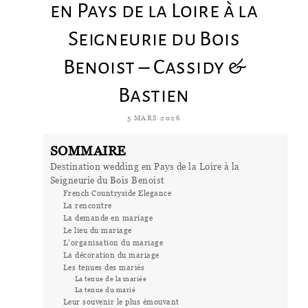
en Pays de la Loire à la
Seigneurie du Bois
Benoist – Cassidy &
Bastien
5 MARS 2026
SOMMAIRE
Destination wedding en Pays de la Loire à la
Seigneurie du Bois Benoist
French Countryside Elegance
La rencontre
La demande en mariage
Le lieu du mariage
L’organisation du mariage
La décoration du mariage
Les tenues des mariés
La tenue de la mariée
La tenue du marié
Leur souvenir le plus émouvant