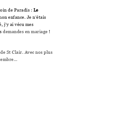
coin de Paradis :
Le
mon enfance. Je n’étais
, j’y ai vécu mes
es
demandes en mariage
!
de St Clair. Avec nos plus
ptembre…