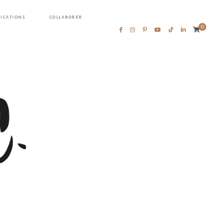
LICATIONS
COLLABORER
0