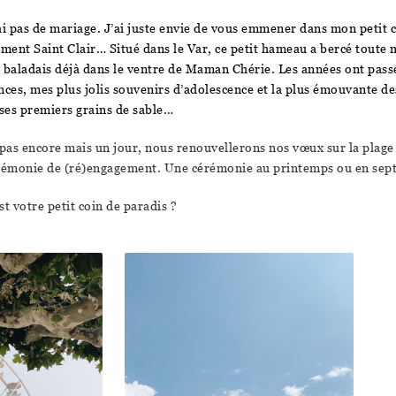
ai pas de mariage. J’ai juste envie de vous emmener dans mon petit 
ement Saint Clair… Situé dans le Var, ce petit hameau a bercé toute 
 baladais déjà dans le ventre de Maman Chérie. Les années ont passé
ces, mes plus jolis souvenirs d’adolescence et la plus émouvante d
ses premiers grains de sable…
as encore mais un jour, nous renouvellerons nos vœux sur la plage 
cérémonie de (ré)engagement. Une cérémonie au printemps ou en se
est votre petit coin de paradis ?