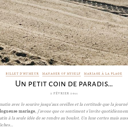
BILLET D'HUMEUR
MANAGER OF MYSELF
MARIAGE À LA PLAGE
Un petit coin de paradis…
2 FÉVRIER 2011
matin avec le sourire jusqu’aux oreilles et la certitude que la journ
blogueuse mariage
, j’avoue que ce sentiment s’invite quotidienne
tin à la seule idée de se rendre au boulot. Un luxe certes mais au
ûches…