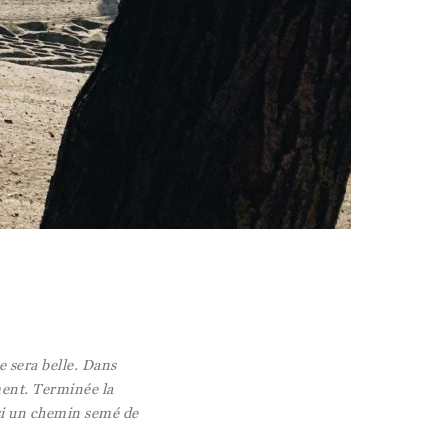
ée sera belle. Dans
ment. Terminée la
ssi un chemin semé de