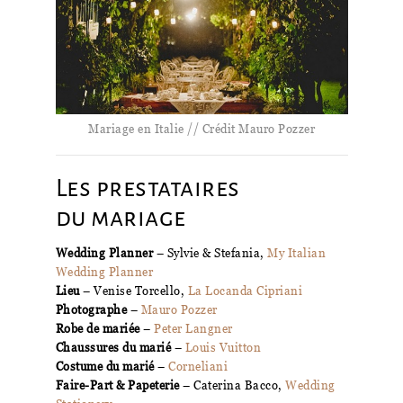
Mariage en Italie // Crédit Mauro Pozzer
Les prestataires
du mariage
Wedding Planner
– Sylvie & Stefania,
My Italian
Wedding Planner
Lieu
– Venise Torcello,
La Locanda Cipriani
Photographe
–
Mauro Pozzer
Robe de mariée
–
Peter Langner
Chaussures du marié
–
Louis Vuitton
Costume du marié
–
Corneliani
Faire-Part & Papeterie
– Caterina Bacco,
Wedding