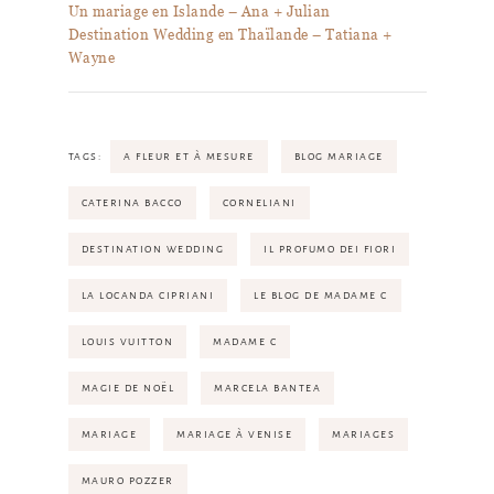
Un mariage en Islande – Ana + Julian
Destination Wedding en Thaïlande – Tatiana +
Wayne
TAGS:
A FLEUR ET À MESURE
BLOG MARIAGE
CATERINA BACCO
CORNELIANI
DESTINATION WEDDING
IL PROFUMO DEI FIORI
LA LOCANDA CIPRIANI
LE BLOG DE MADAME C
LOUIS VUITTON
MADAME C
MAGIE DE NOËL
MARCELA BANTEA
MARIAGE
MARIAGE À VENISE
MARIAGES
MAURO POZZER