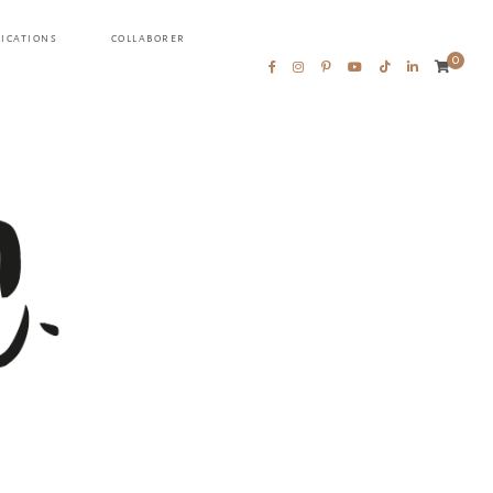
LICATIONS
COLLABORER
0