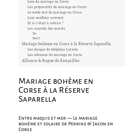
Lieu du mariage en Corse
Les préparatifs du mariage en Corse
Le week-end du mariage en Corse
Leur meilleur souvenir
Et si c’était à refaire ?
Les conseils des mariés
Do
Don’t
Mariage bohème en Corse à la Réserve Saparella
Les images de Delphine Leriche
Les adresses du mariage en Corse
Alliance & Bague de fiançailles
Mariage bohème en
Corse à la Réserve
Saparella
Entre maquis et mer — Le mariage
bohème et solaire de Perrine & Jason en
Corse