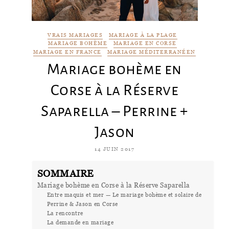
VRAIS MARIAGES
MARIAGE À LA PLAGE
MARIAGE BOHÈME
MARIAGE EN CORSE
MARIAGE EN FRANCE
MARIAGE MÉDITERRANÉEN
Mariage bohème en
Corse à la Réserve
Saparella – Perrine +
Jason
14 JUIN 2017
SOMMAIRE
Mariage bohème en Corse à la Réserve Saparella
Entre maquis et mer — Le mariage bohème et solaire de
Perrine & Jason en Corse
La rencontre
La demande en mariage