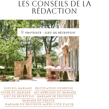
les conseils de la
rédaction
PROVENCE - LIEU DE RÉCEPTION
CONSEIL MARIAGE
DESTINATION WEDDINGS
GUIDE DU MARIAGE
LES ADRESSES DU MARIAGE
LIEU DE RÉCEPTION
MARIAGE DE PROVENCE
MARIAGE EN FRANCE
MARIAGE EN PROVENCE-ALPES-CÔTE D'AZUR