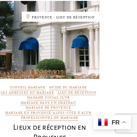
PROVENCE - LIEU DE RÉCEPTION
CONSEIL MARIAGE
GUIDE DU MARIAGE
LES ADRESSES DU MARIAGE
LIEU DE RÉCEPTION
MADAME SOCIAL CLUB
MARIAGE DANS UN CHÂTEAU
MARIAGE DE PROVENCE
MARIAGE EN PROVENCE-ALPES-CÔTE D'AZUR
PROFESSIONNEL DU MARIAGE
FR
Lieux de réception en