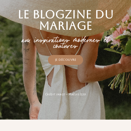
Le blogzine du
mariage
aux inspirations modernes et
coutures
Je découvre
Crédit image – Maélys Izzo