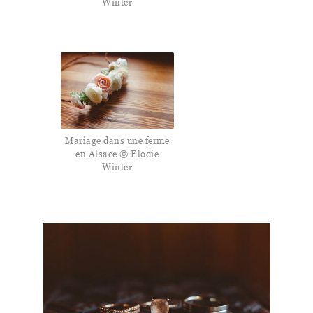
Winter
Mariage dans une ferme
en Alsace © Elodie
Winter